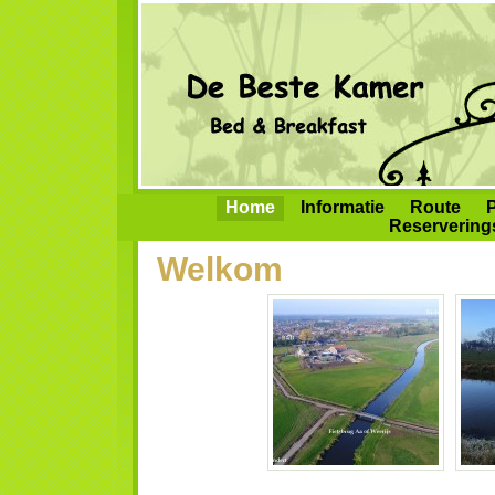
Home
Informatie
Route
P
Reserverin
Welkom