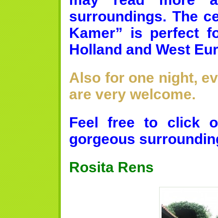
surroundings. The ce
Kamer” is perfect fo
Holland and West Eu
Also for one night, 
are very welcome.
Feel free to click 
gorgeous surrounding
Rosita Rens